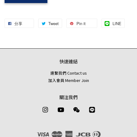
分享
Tweet
Pin it
LINE
快速連結
連繫我們 Contact us
加入會員 Member Join
關注我們
Instagram
YouTube
Wechat
Line
Visa
Master
American
JCB
Diners