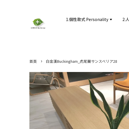
1.個性款式 Personality
2.
›
首頁
白金漢Buckingham_虎尾蘭サンスベリア28