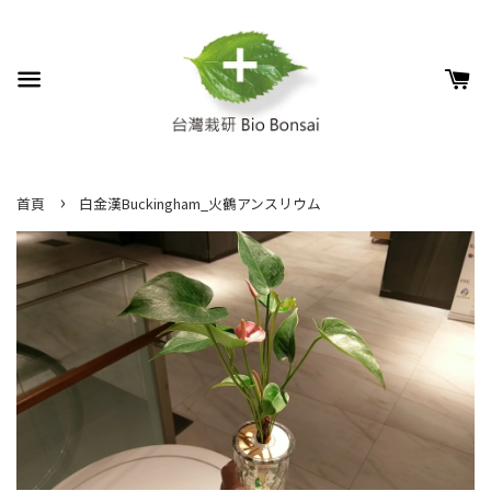
›
首頁
白金漢Buckingham_火鶴アンスリウム