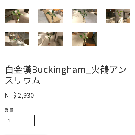
白金漢Buckingham_火鶴アン
スリウム
NT$ 2,930
數量