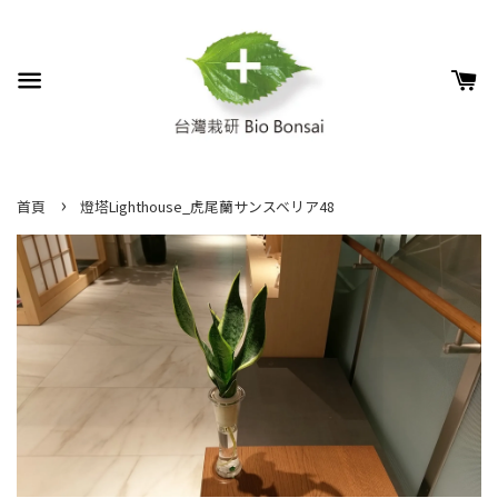
›
首頁
燈塔Lighthouse_虎尾蘭サンスベリア48