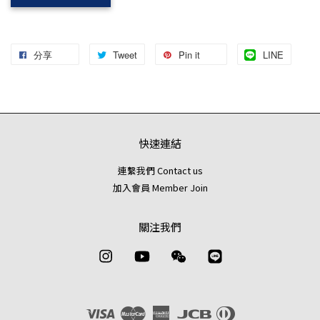
分享
Tweet
Pin it
LINE
快速連結
連繫我們 Contact us
加入會員 Member Join
關注我們
Instagram
YouTube
Wechat
Line
Visa
Master
American
JCB
Diners