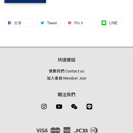
分享
Tweet
Pin it
LINE
快速連結
連繫我們 Contact us
加入會員 Member Join
關注我們
Instagram
YouTube
Wechat
Line
Visa
Master
American
JCB
Diners