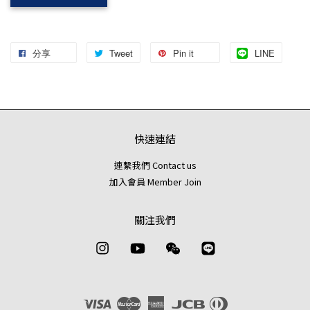
分享
Tweet
Pin it
LINE
快速連結
連繫我們 Contact us
加入會員 Member Join
關注我們
Instagram
YouTube
Wechat
Line
Visa
Master
American
JCB
Diners