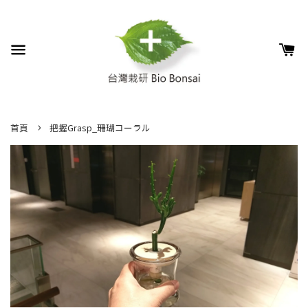
›
首頁
把握Grasp_珊瑚コーラル