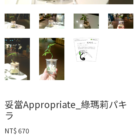
妥當Appropriate_綠瑪莉パキ
ラ
NT$ 670