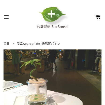
›
首頁
妥當Appropriate_綠瑪莉パキラ