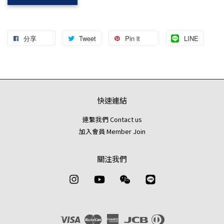
分享
Tweet
Pin it
LINE
快速連結
連繫我們 Contact us
加入會員 Member Join
關注我們
Instagram
YouTube
Wechat
Line
Visa
Master
American
JCB
Diners