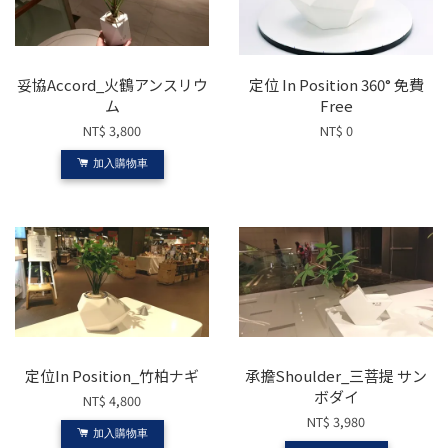
妥協Accord_火鶴アンスリウ
定位 In Position 360° 免費
ム
Free
NT$ 3,800
NT$ 0
加入購物車
定位In Position_竹柏ナギ
承擔Shoulder_三菩提 サン
ボダイ
NT$ 4,800
NT$ 3,980
加入購物車