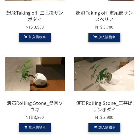
起飛Taking off_三菩提サン
起飛Taking off_虎尾蘭サン
ボダイ
スベリア
NT$ 3,980
NT$ 3,700
加入購物車
加入購物車
滾石Rolling Stone_雙喜ソ
滾石Rolling Stone_三菩提
ウキ
サンボダイ
NT$ 3,860
NT$ 3,980
加入購物車
加入購物車