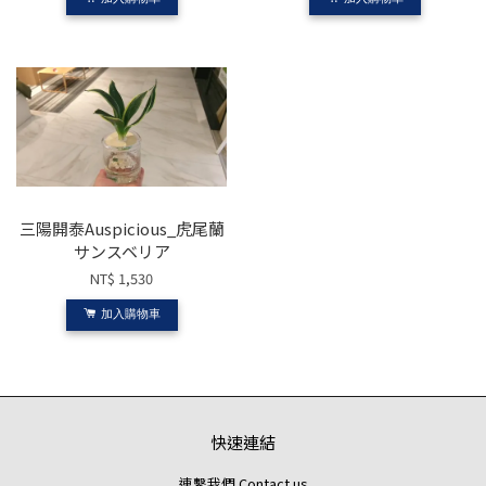
三陽開泰Auspicious_虎尾蘭
サンスベリア
NT$ 1,530
加入購物車
快速連結
連繫我們 Contact us